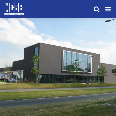
HOME
PRODUCTEN
PROJECTEN
OVER ONS
ALUMINIUM
NIEUWS
CONTACT