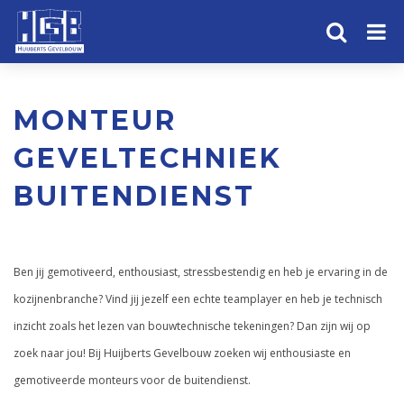
HOME
MONTEUR
PRODUCTEN
GEVELTECHNIEK
PROJECTEN
BUITENDIENST
OVER ONS
Ben jij gemotiveerd, enthousiast, stressbestendig en heb je ervaring in de
ALUMINIUM
kozijnenbranche? Vind jij jezelf een echte teamplayer en heb je technisch
inzicht zoals het lezen van bouwtechnische tekeningen? Dan zijn wij op
NIEUWS
zoek naar jou! Bij Huijberts Gevelbouw zoeken wij enthousiaste en
CONTACT
gemotiveerde monteurs voor de buitendienst.