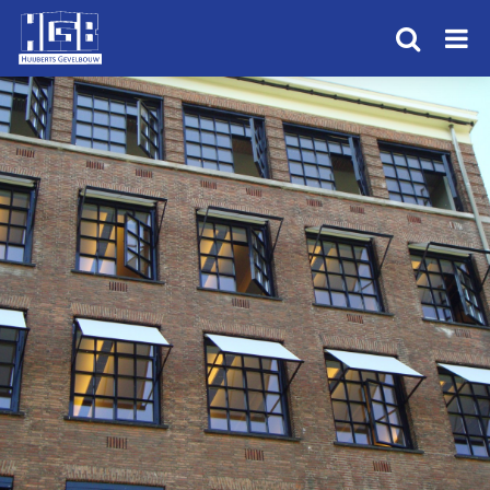
HOME
PRODUCTEN
PROJECTEN
OVER ONS
ALUMINIUM
NIEUWS
CONTACT