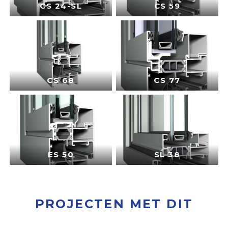
CS 24-SL
CS 59
CS 68
CS 77
ES 50
SL 38
PROJECTEN MET DIT